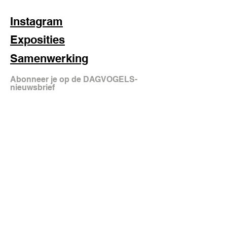
Instagram
Exposities
Samenwerking
Abonneer je op de DAGVOGELS-
nieuwsbrief
aanmelden
FAQ
Shipping & Returns
Store Policy
© 2025 DAGVOGELS