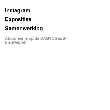
Instagram
Exposities
Samenwerking
Abonneer je op de DAGVOGELS-
nieuwsbrief
aanmelden
FAQ
Shipping & Returns
Store Policy
© 2025 DAGVOGELS