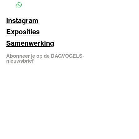
Instagram
Exposities
Samenwerking
Abonneer je op de DAGVOGELS-
nieuwsbrief
aanmelden
FAQ
Shipping & Returns
Store Policy