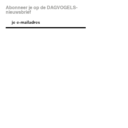
Abonneer je op de DAGVOGELS-
nieuwsbrief
aanmelden
FAQ
Shipping & Returns
Store Policy
© 2025 DAGVOGELS