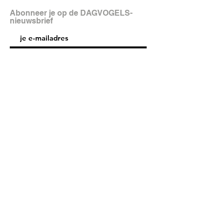
Abonneer je op de DAGVOGELS-
nieuwsbrief
aanmelden
FAQ
Shipping & Returns
Store Policy
© 2025 DAGVOGELS