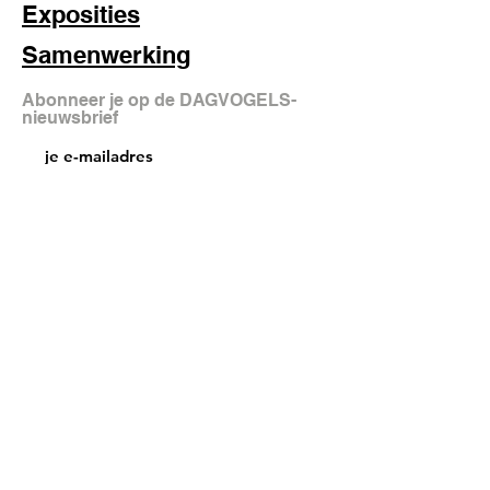
Exposities
Samenwerking
Abonneer je op de DAGVOGELS-
nieuwsbrief
aanmelden
FAQ
Shipping & Returns
Store Policy
© 2025 DAGVOGELS