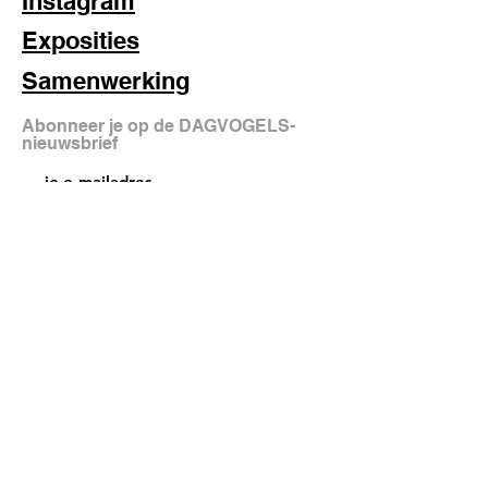
Instagram
Exposities
Samenwerking
Abonneer je op de DAGVOGELS-
nieuwsbrief
aanmelden
FAQ
Shipping & Returns
Store Policy
© 2025 DAGVOGELS